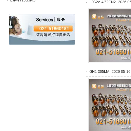
LJK-1728S5NO
LJG2A-4/Z2CN2--2026-05
GH1-305MA--2026-05-16-