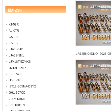
最新动态
KT-58R
AL-07R
CS-30E
CS1-S
LJA18-5P1
LR12BN04DNO--2026-05-
LJA18-5N1
LJM18T-5Z/NKS
JM18L-F5NK
E2RI7433
JD-D-NK5
IBT18-S05NA-D3Y2
GH1-307QD
J18M-D5NK
FSC1805-N