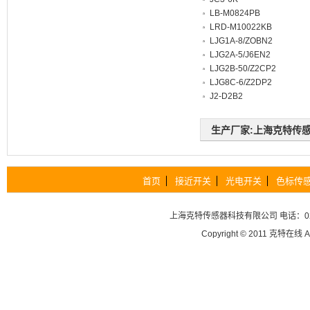
LB-M0824PB
LRD-M10022KB
LJG1A-8/ZOBN2
LJG2A-5/J6EN2
LJG2B-50/Z2CP2
LJG8C-6/Z2DP2
J2-D2B2
生产厂家:上海克特传感器科
首页
接近开关
光电开关
色标传
上海克特传感器科技有限公司
电话：02
Copyright © 2011
克特在线
A