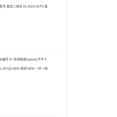
 直流二线式 HL-M18-S5TO 直
号 07 检测距离Sn[mm] 齐平 5
1-307QA NPN 常闭 NPN 一开一闭