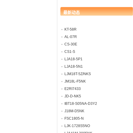
最新动态
KT-58R
AL-07R
CS-30E
CS1-S
LJA18-5P1
LJA18-5N1
LJM18T-5Z/NKS
JM18L-F5NK
E2RI7433
JD-D-NK5
IBT18-S05NA-D3Y2
J18M-D5NK
FSC1805-N
LJK-1728S5NO