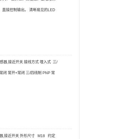
，直接控制输出。 清晰易见的LED
传感器,接近开关 接线方式 埋入式 三/
常闭 常开+常闭 三/四线制 PNP 常
感器,接近开关 外形尺寸 M18 约定