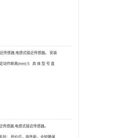
.接近传感器,电感式接近传感器。 安装
额定动作距离(mm) 5 具 体 型 号 直
.接近传感器,电感式接近传感器。
8/30系列： 低价位，高性能，全短路保