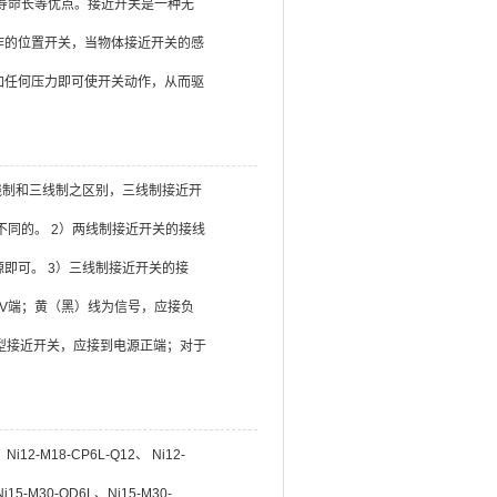
寿命长等优点。接近开关是一种无
作的位置开关，当物体接近开关的感
加任何压力即可使开关动作，从而驱
线制和三线制之区别，三线制接近开
不同的。 2）两线制接近开关的接线
即可。 3）三线制接近开关的接
V端；黄（黑）线为信号，应接负
型接近开关，应接到电源正端；对于
Ni12-M18-CP6L-Q12、 Ni12-
i15-M30-OD6L、Ni15-M30-