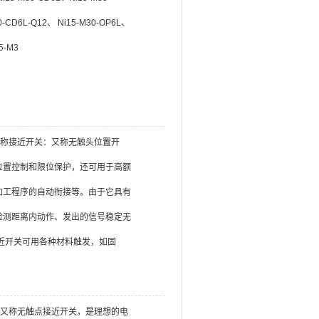
0-CD6L-Q12、 Ni15-M30-OP6L、
5-M3
名 又称接近开关：又称无触头位置开
位置控制和限位保护，还可用于高额
加工程序的自动衔接等。由于它具有
检测距离内动作、发出的信号稳定无
近开关可用各种材料触发，如固
近开关又称无触点接近开关，是理想的电