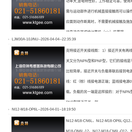
功率大,急电特性好，工作稳定可靠，使用
需与运动部件进行机械直接接触而可以操
应面到动作距离时，不需要机械接触及施
动直流电器或给计算机（plc）装置提
LJM30A-10J/NU--2026-04-04--22:35:39
克特接近开关接线图： 1）接近开关有两
关又分为NPN型和PNP型，它们的接线是
比较简单，接近开关与负载串联后接到电源
线：红（棕）线接电源正端；蓝线接电源0
载。负载的另一端是这样接的：对于NPN
PNP型接近开关，则
NI12-M18-OP6L--2026-04-01--18:19:50
Ni12-M18-CN6L、Ni12-M18-OP6L-Q12、
M18-ON6L-12、Ni12-M18-CN6L-Q12、N