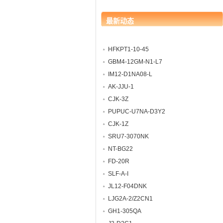
最新动态
HFKPT1-10-45
GBM4-12GM-N1-L7
IM12-D1NA08-L
AK-JJU-1
CJK-3Z
PUPUC-U7NA-D3Y2
CJK-1Z
SRU7-3070NK
NT-BG22
FD-20R
SLF-A-I
JL12-F04DNK
LJG2A-2/Z2CN1
GH1-305QA