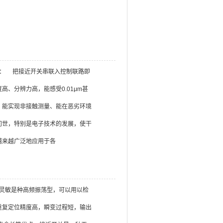
用说明： 把接近开关串联入控制联路即
高、分辨力高，能感受0.01μm甚
、能实现非接触测量、能在恶劣环境
问世，特别是电子技术的发展，使干
越来越广泛地应用于各
|动作灵敏是种高频振荡型，可以用以检
重复定位精度高，瞬变过程短，输出