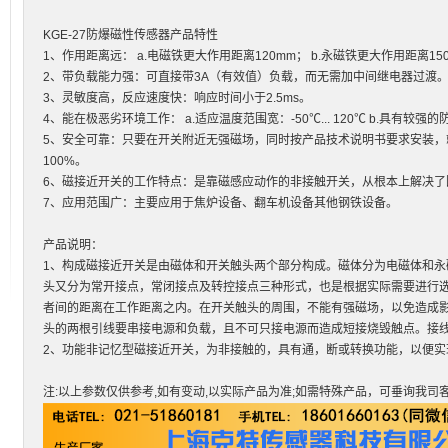
KGE-27防爆磁性传感器产品特性
1、作用距离远： a.电磁铁更大作用距离120mm； b.永磁铁更大作用距离15
2、带负载能力强：可直接带3A（有效值）负载，而无需加中间继电器过渡
3、灵敏度高，反应速度快：响应时间小于2.5ms。
4、能在极恶劣环境工作： a.适应温度范围宽：-50℃... 120℃ b.具有较强的
5、安全可靠：只要在开关附近无强磁场，同时按产品技术说明书要求安装，
100%。
6、磁接近开关的工作特点：是靠磁感应动作的非接触开关，从根本上解决了
7、应用范围广：主要应用于焦炉设备、翻车机设备其他钢铁设备。
产品说明：
1、构成磁接近开关是由磁体和开关触头两个部分构成。磁体分为电磁体和永
头又分为常开接点，常闭接点及转控接点三种形式，也是根据实际需要进行
者间的距离在工作距离之内。在开关触头的周围，不能有强磁场，以免造成影
头的两根引线要串接电源和负载，且不可只接电源而造成短接烧毁触点。接
2、功能非记忆型磁接近开关，为非接触的，具有通，断或转换功能，以便实
注:以上参数仅供参考,如有变动,以实际产品为准;如需特殊产品，可垂询我司客