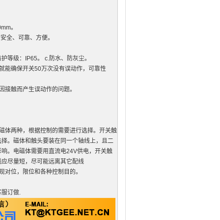
0mm。
。安全、可靠、方便。
防护等级：IP65。 c.防水、防灰尘。
就能确保开关50万次没有误动作，可靠性
因接触而产生误动作的问题。
磁体两种，根据控制的需要进行选择。开关触
选择。磁体和触头要装在同一个轴线上，且二
响。电磁体需要用直流电24V供电，开关触
线应尽量短，尽可能远离其它配线
现对位，限位和各种控制目的。
服订做.