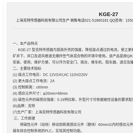
KGE-27
上海克特传感器科技有限公司生产 销售电话021-51860181 QQ咨询：1550686
一、本产品特点
KGE-27 型克特传感器为提高外壳的强度，降低接点通过的电流，使之
矿井下、井口及进风巷道无爆炸性气体混合物的环境中使用。该产品是按Q/KC0
安装、使用、维护方便，可以作为安全门、摇台、推车机、阻车器、道岔及
二、主要技术指标
(1) 接点工作电压：DC 12V/24V,AC 110V/220V
(2) 更大接点工作电流：2A
(3) 控制距离：≤60mm
(4) 感应元件尺寸：φ20mm×68mm
(5) 磁性元件的磁感应强度：0.18特拉斯，外型尺寸可依据被控设备的要求配
(6)品牌：克特
(7)生产厂家：上海克特传感器科技有限公司
三、工作原理
将磁性元件（动块）移动到距离感应元件（静块）60mm以内时感应元件内接
操车综合控制系统的PLC，实现其控制功能。