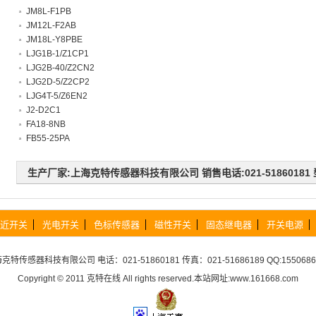
JM8L-F1PB
JM12L-F2AB
JM18L-Y8PBE
LJG1B-1/Z1CP1
LJG2B-40/Z2CN2
LJG2D-5/Z2CP2
LJG4T-5/Z6EN2
J2-D2C1
FA18-8NB
FB55-25PA
生产厂家:上海克特传感器科技有限公司 销售电话:021-51860181 型
近开关
光电开关
色标传感器
磁性开关
固态继电器
开关电源
海克特传感器科技有限公司
电话：021-51860181 传真：021-51686189 QQ:1550686
Copyright © 2011
克特在线
All rights reserved.本站网址:www.161668.com