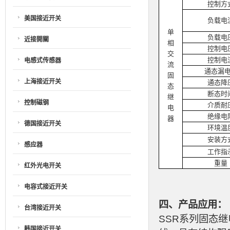
控制方
美国接近开关
负载电
单
负载电
近接開關
相
控制电
交
控制电
电感式传感器
流
通态漏
固
上海接近开关
通态降
态
断态时
继
控制磁钢
介质耐
电
绝缘电
器
德国接近开关
环境温
安装方
感应器
工作指
重量
红外光电开关
电容式接近开关
四、产品应用：
台湾接近开关
SSR系列固态
韩国接近开关