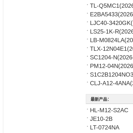
TL-Q5MC1
(202
E2BA5433
(2026
LJC40-3420GK
LS25-1K-R
(2026
LB-M0824LA
(20
TLX-12N04E1
(2
SC1204-N
(2026
PM12-04N
(2026
S1C2B1204NO
CLJ-A12-4ANA
(
最新产品：
HL-M12-S2AC
JE10-2B
LT-0724NA