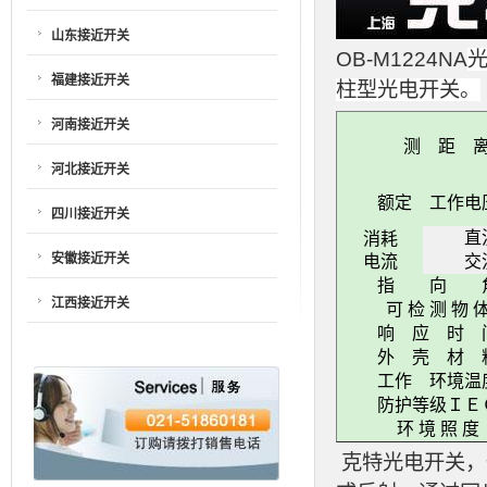
山东接近开关
OB-M1224NA
光
福建接近开关
柱型光电开关。
河南接近开关
测 距 
河北接近开关
额定 工作电
四川接近开关
直
消耗
安徽接近开关
电流
交
指 向 
江西接近开关
可 检 测 物 
响 应 时 
外 壳 材 
工作 环境温
防护等级ＩＥ
环 境 照 度
克特光电开关，